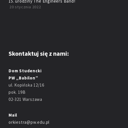
15. urodziny The Engineers Band!
20 stycznia 2022
Skontaktuj się z nami:
Dom Studencki
PW „Babilon”
ul. Kopińska 12/16
pok. 19B
02-321 Warszawa
Mail
orkiestra@pw.edu.pl